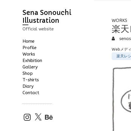
Sena Sonouchi
Illustration
WORKS
楽天
Official website
senas
Home
Profile
Webメデ
Works
楽天レ
Exhibition
Gallery
Shop
T-shirts
Diary
Contact
Instagram
X
Behance